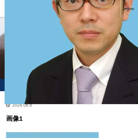
menu
ＢＬＯＧ
ホーム
ブログ
画像1
2024.08.8
画像1